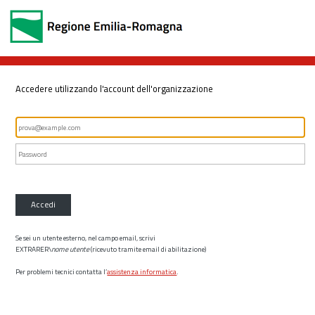
Accedere utilizzando l'account dell'organizzazione
Accedi
Se sei un utente esterno, nel campo email, scrivi
EXTRARER\
nome utente
(ricevuto tramite email di abilitazione)
Per problemi tecnici contatta l’
assistenza informatica
.