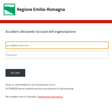
Accedere utilizzando l'account dell'organizzazione
Accedi
Se sei un utente esterno, nel campo email, scrivi
EXTRARER\
nome utente
(ricevuto tramite email di abilitazione)
Per problemi tecnici contatta l’
assistenza informatica
.