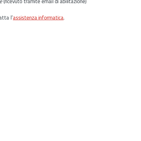
e
(ricevuto tramite email di abilitazione)
atta l’
assistenza informatica
.