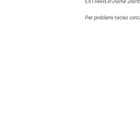
EXTRARER\
nome utent
Per problemi tecnici cont