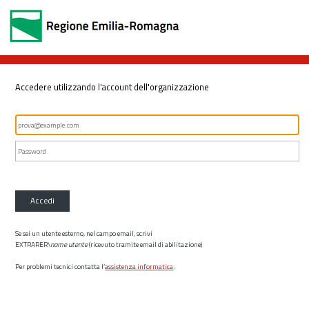
Accedere utilizzando l'account dell'organizzazione
Accedi
Se sei un utente esterno, nel campo email, scrivi
EXTRARER\
nome utente
(ricevuto tramite email di abilitazione)
Per problemi tecnici contatta l’
assistenza informatica
.