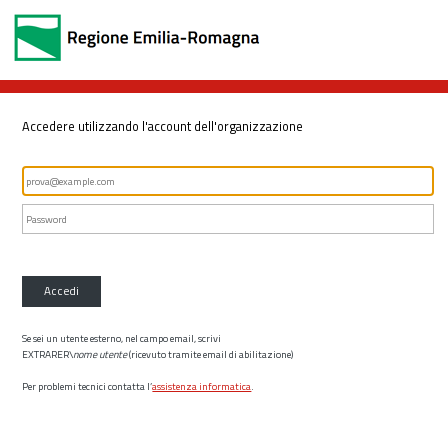
Accedere utilizzando l'account dell'organizzazione
Accedi
Se sei un utente esterno, nel campo email, scrivi
EXTRARER\
nome utente
(ricevuto tramite email di abilitazione)
Per problemi tecnici contatta l’
assistenza informatica
.