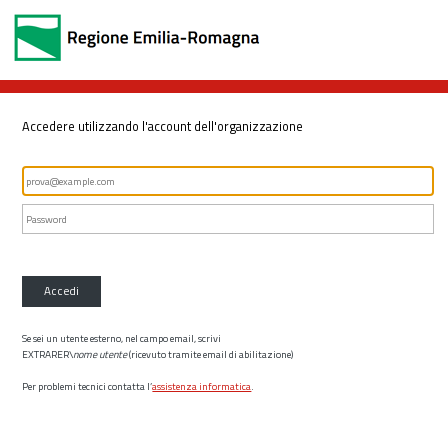
Accedere utilizzando l'account dell'organizzazione
Accedi
Se sei un utente esterno, nel campo email, scrivi
EXTRARER\
nome utente
(ricevuto tramite email di abilitazione)
Per problemi tecnici contatta l’
assistenza informatica
.