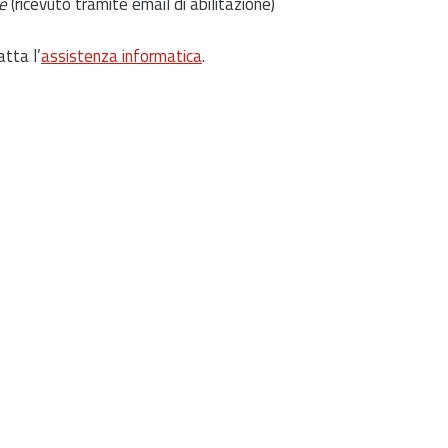
e
(ricevuto tramite email di abilitazione)
atta l’
assistenza informatica
.