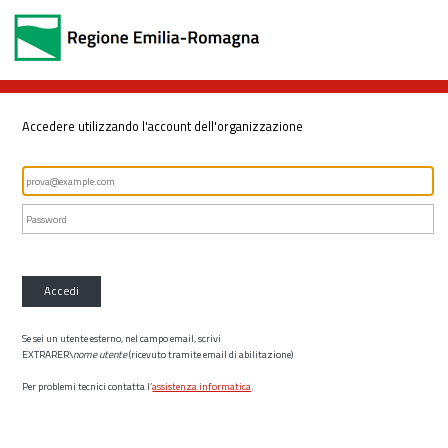
Accedere utilizzando l'account dell'organizzazione
Accedi
Se sei un utente esterno, nel campo email, scrivi
EXTRARER\
nome utente
(ricevuto tramite email di abilitazione)
Per problemi tecnici contatta l’
assistenza informatica
.