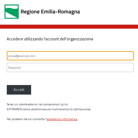
Accedere utilizzando l'account dell'organizzazione
Accedi
Se sei un utente esterno, nel campo email, scrivi
EXTRARER\
nome utente
(ricevuto tramite email di abilitazione)
Per problemi tecnici contatta l’
assistenza informatica
.