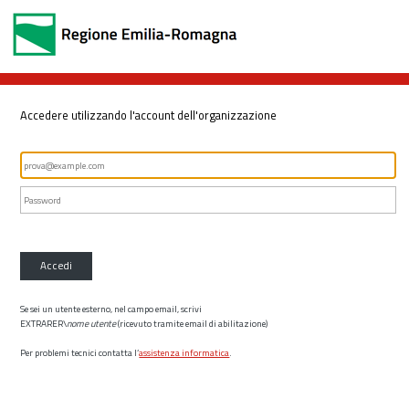
Accedere utilizzando l'account dell'organizzazione
Accedi
Se sei un utente esterno, nel campo email, scrivi
EXTRARER\
nome utente
(ricevuto tramite email di abilitazione)
Per problemi tecnici contatta l’
assistenza informatica
.