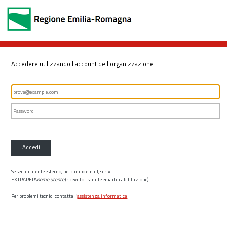
Accedere utilizzando l'account dell'organizzazione
Accedi
Se sei un utente esterno, nel campo email, scrivi
EXTRARER\
nome utente
(ricevuto tramite email di abilitazione)
Per problemi tecnici contatta l’
assistenza informatica
.