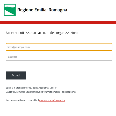
Accedere utilizzando l'account dell'organizzazione
Accedi
Se sei un utente esterno, nel campo email, scrivi
EXTRARER\
nome utente
(ricevuto tramite email di abilitazione)
Per problemi tecnici contatta l’
assistenza informatica
.