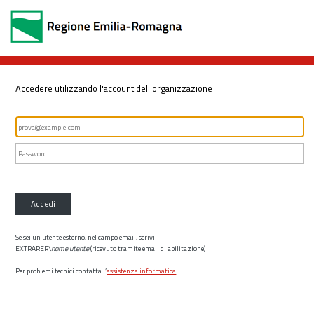
Accedere utilizzando l'account dell'organizzazione
Accedi
Se sei un utente esterno, nel campo email, scrivi
EXTRARER\
nome utente
(ricevuto tramite email di abilitazione)
Per problemi tecnici contatta l’
assistenza informatica
.