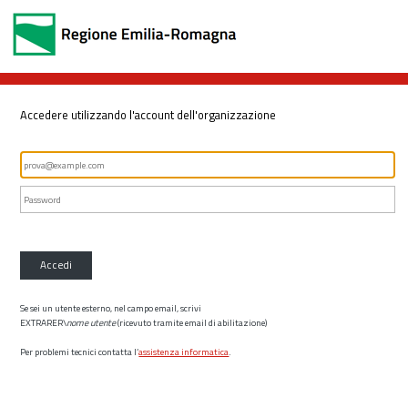
Accedere utilizzando l'account dell'organizzazione
Accedi
Se sei un utente esterno, nel campo email, scrivi
EXTRARER\
nome utente
(ricevuto tramite email di abilitazione)
Per problemi tecnici contatta l’
assistenza informatica
.