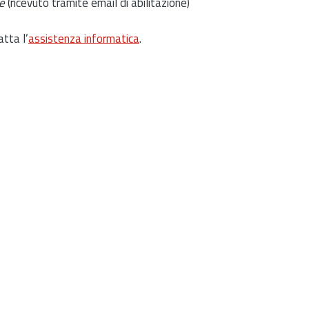
e
(ricevuto tramite email di abilitazione)
atta l’
assistenza informatica
.