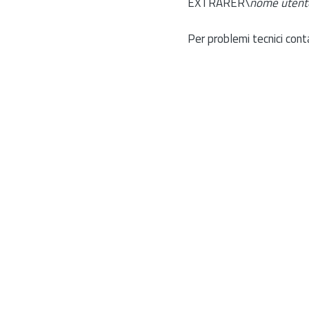
EXTRARER\
nome utent
Per problemi tecnici cont