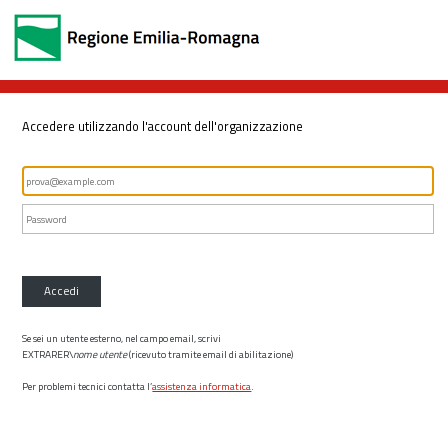
Accedere utilizzando l'account dell'organizzazione
Accedi
Se sei un utente esterno, nel campo email, scrivi
EXTRARER\
nome utente
(ricevuto tramite email di abilitazione)
Per problemi tecnici contatta l’
assistenza informatica
.