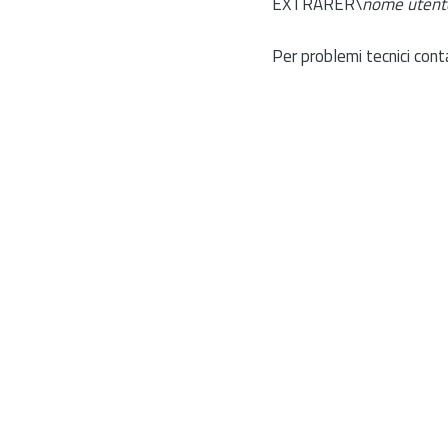
EXTRARER\
nome utent
Per problemi tecnici cont