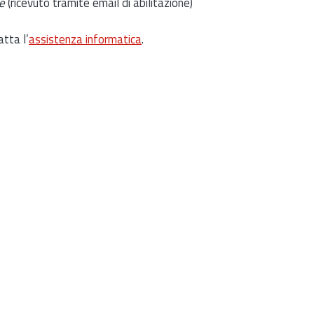
e
(ricevuto tramite email di abilitazione)
atta l’
assistenza informatica
.