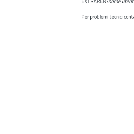
EXTRARER\
nome utent
Per problemi tecnici cont