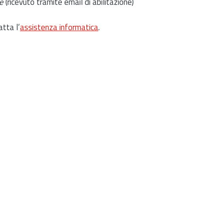
e
(ricevuto tramite email di abilitazione)
atta l’
assistenza informatica
.