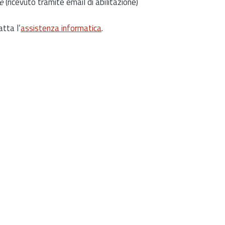
e
(ricevuto tramite email di abilitazione)
atta l’
assistenza informatica
.