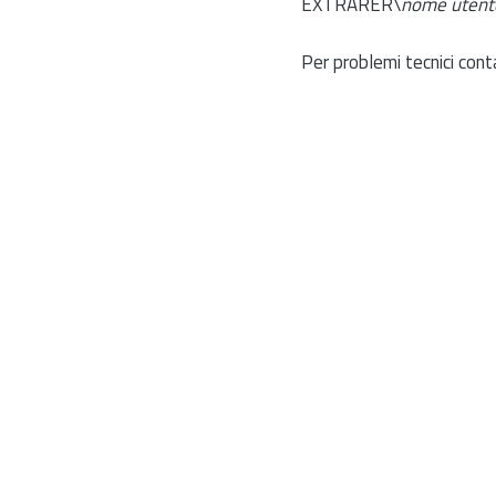
EXTRARER\
nome utent
Per problemi tecnici cont