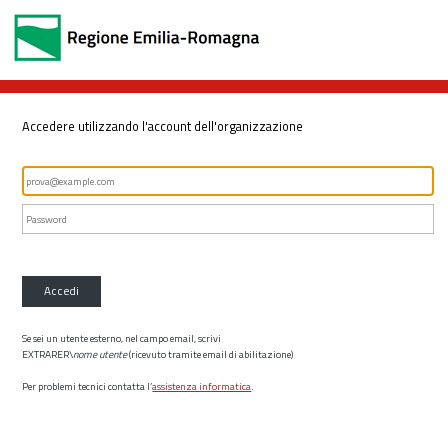
Accedere utilizzando l'account dell'organizzazione
Accedi
Se sei un utente esterno, nel campo email, scrivi
EXTRARER\
nome utente
(ricevuto tramite email di abilitazione)
Per problemi tecnici contatta l’
assistenza informatica
.