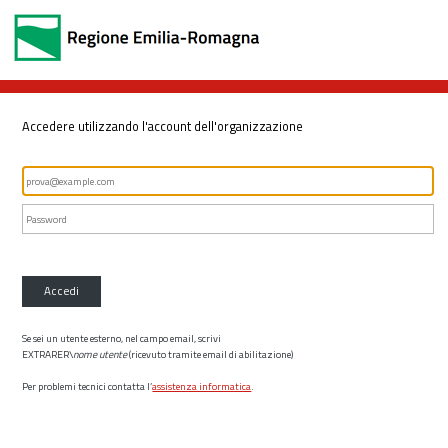
Accedere utilizzando l'account dell'organizzazione
Accedi
Se sei un utente esterno, nel campo email, scrivi
EXTRARER\
nome utente
(ricevuto tramite email di abilitazione)
Per problemi tecnici contatta l’
assistenza informatica
.