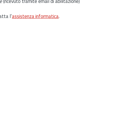
e
(ricevuto tramite email di abilitazione)
atta l’
assistenza informatica
.