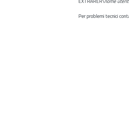
EXTRARER\
nome utent
Per problemi tecnici cont