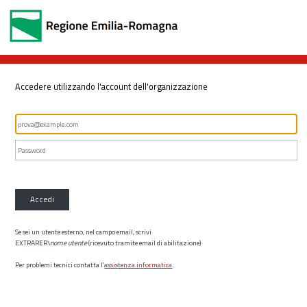
Accedere utilizzando l'account dell'organizzazione
Accedi
Se sei un utente esterno, nel campo email, scrivi
EXTRARER\
nome utente
(ricevuto tramite email di abilitazione)
Per problemi tecnici contatta l’
assistenza informatica
.