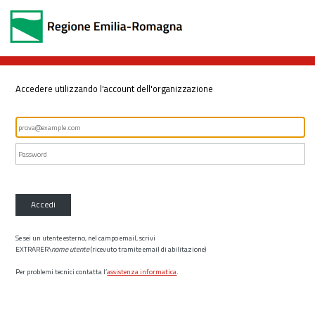
Accedere utilizzando l'account dell'organizzazione
Accedi
Se sei un utente esterno, nel campo email, scrivi
EXTRARER\
nome utente
(ricevuto tramite email di abilitazione)
Per problemi tecnici contatta l’
assistenza informatica
.