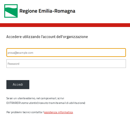
Accedere utilizzando l'account dell'organizzazione
Accedi
Se sei un utente esterno, nel campo email, scrivi
EXTRARER\
nome utente
(ricevuto tramite email di abilitazione)
Per problemi tecnici contatta l’
assistenza informatica
.