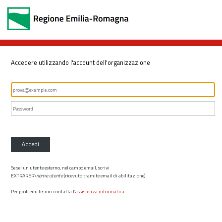
Accedere utilizzando l'account dell'organizzazione
Accedi
Se sei un utente esterno, nel campo email, scrivi
EXTRARER\
nome utente
(ricevuto tramite email di abilitazione)
Per problemi tecnici contatta l’
assistenza informatica
.