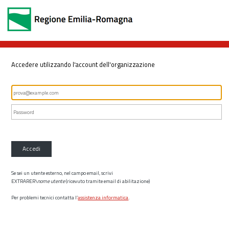
Accedere utilizzando l'account dell'organizzazione
Accedi
Se sei un utente esterno, nel campo email, scrivi
EXTRARER\
nome utente
(ricevuto tramite email di abilitazione)
Per problemi tecnici contatta l’
assistenza informatica
.