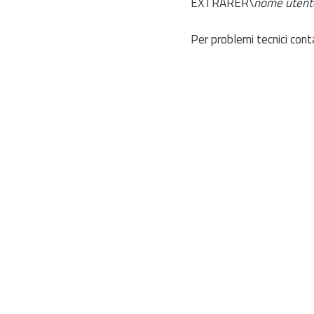
EXTRARER\
nome utent
Per problemi tecnici cont