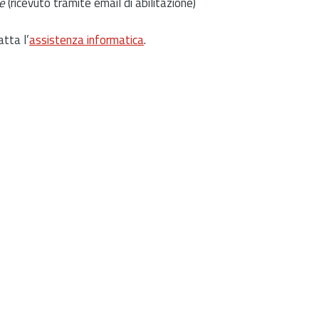
e
(ricevuto tramite email di abilitazione)
atta l’
assistenza informatica
.