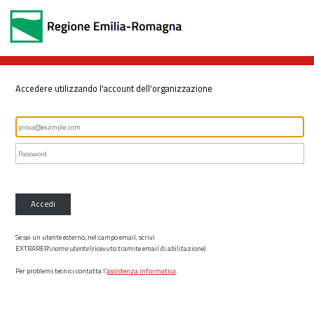
Accedere utilizzando l'account dell'organizzazione
Accedi
Se sei un utente esterno, nel campo email, scrivi
EXTRARER\
nome utente
(ricevuto tramite email di abilitazione)
Per problemi tecnici contatta l’
assistenza informatica
.