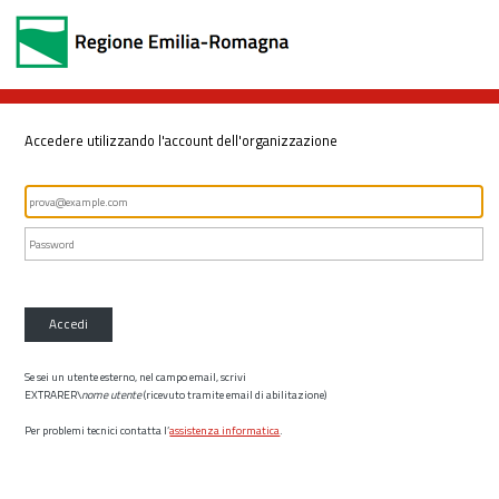
Accedere utilizzando l'account dell'organizzazione
Accedi
Se sei un utente esterno, nel campo email, scrivi
EXTRARER\
nome utente
(ricevuto tramite email di abilitazione)
Per problemi tecnici contatta l’
assistenza informatica
.