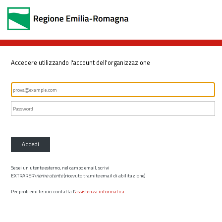
Accedere utilizzando l'account dell'organizzazione
Accedi
Se sei un utente esterno, nel campo email, scrivi
EXTRARER\
nome utente
(ricevuto tramite email di abilitazione)
Per problemi tecnici contatta l’
assistenza informatica
.