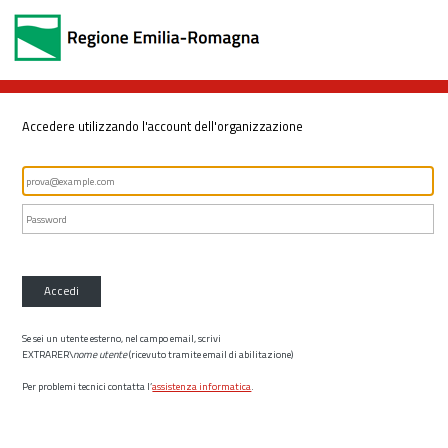
Accedere utilizzando l'account dell'organizzazione
Accedi
Se sei un utente esterno, nel campo email, scrivi
EXTRARER\
nome utente
(ricevuto tramite email di abilitazione)
Per problemi tecnici contatta l’
assistenza informatica
.