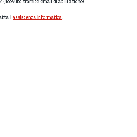
e
(ricevuto tramite email di abilitazione)
atta l’
assistenza informatica
.