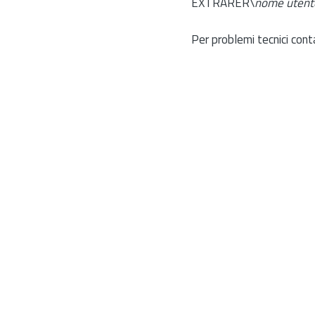
EXTRARER\
nome utent
Per problemi tecnici cont