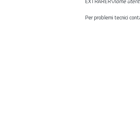
EXTRARER\
nome utent
Per problemi tecnici cont