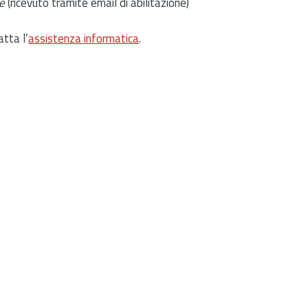
e
(ricevuto tramite email di abilitazione)
atta l’
assistenza informatica
.