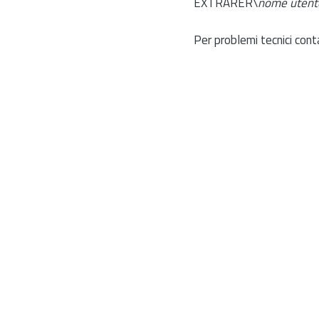
EXTRARER\
nome utent
Per problemi tecnici cont