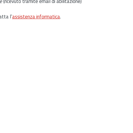
e
(ricevuto tramite email di abilitazione)
atta l’
assistenza informatica
.