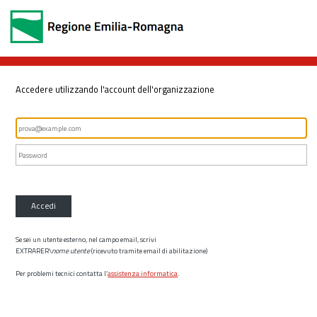
Accedere utilizzando l'account dell'organizzazione
Accedi
Se sei un utente esterno, nel campo email, scrivi
EXTRARER\
nome utente
(ricevuto tramite email di abilitazione)
Per problemi tecnici contatta l’
assistenza informatica
.