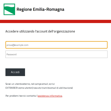
Accedere utilizzando l'account dell'organizzazione
Accedi
Se sei un utente esterno, nel campo email, scrivi
EXTRARER\
nome utente
(ricevuto tramite email di abilitazione)
Per problemi tecnici contatta l’
assistenza informatica
.