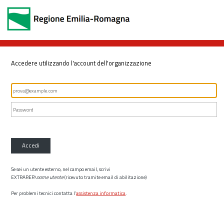
Accedere utilizzando l'account dell'organizzazione
Accedi
Se sei un utente esterno, nel campo email, scrivi
EXTRARER\
nome utente
(ricevuto tramite email di abilitazione)
Per problemi tecnici contatta l’
assistenza informatica
.