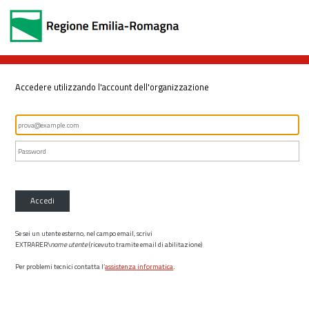
Accedere utilizzando l'account dell'organizzazione
Accedi
Se sei un utente esterno, nel campo email, scrivi
EXTRARER\
nome utente
(ricevuto tramite email di abilitazione)
Per problemi tecnici contatta l’
assistenza informatica
.