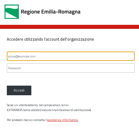
Accedere utilizzando l'account dell'organizzazione
Accedi
Se sei un utente esterno, nel campo email, scrivi
EXTRARER\
nome utente
(ricevuto tramite email di abilitazione)
Per problemi tecnici contatta l’
assistenza informatica
.