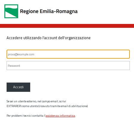
Accedere utilizzando l'account dell'organizzazione
Accedi
Se sei un utente esterno, nel campo email, scrivi
EXTRARER\
nome utente
(ricevuto tramite email di abilitazione)
Per problemi tecnici contatta l’
assistenza informatica
.