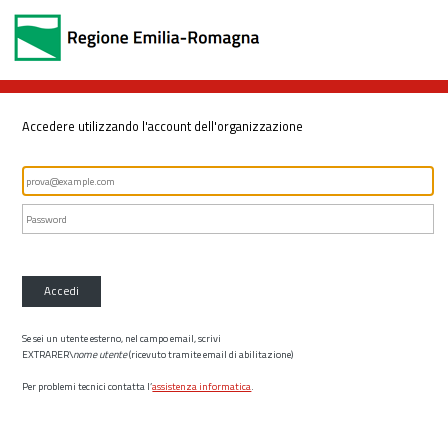
Accedere utilizzando l'account dell'organizzazione
Accedi
Se sei un utente esterno, nel campo email, scrivi
EXTRARER\
nome utente
(ricevuto tramite email di abilitazione)
Per problemi tecnici contatta l’
assistenza informatica
.