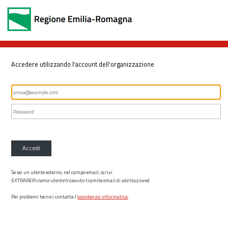
Accedere utilizzando l'account dell'organizzazione
Accedi
Se sei un utente esterno, nel campo email, scrivi
EXTRARER\
nome utente
(ricevuto tramite email di abilitazione)
Per problemi tecnici contatta l’
assistenza informatica
.