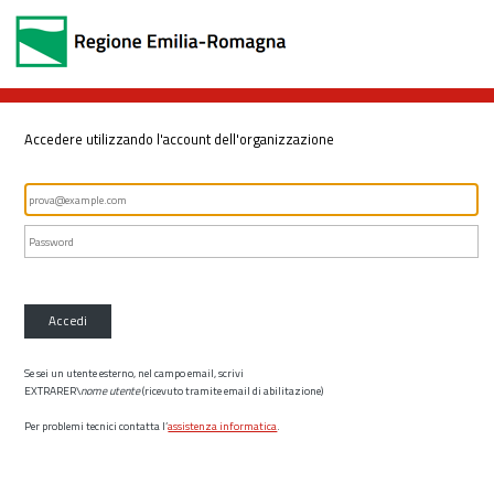
Accedere utilizzando l'account dell'organizzazione
Accedi
Se sei un utente esterno, nel campo email, scrivi
EXTRARER\
nome utente
(ricevuto tramite email di abilitazione)
Per problemi tecnici contatta l’
assistenza informatica
.