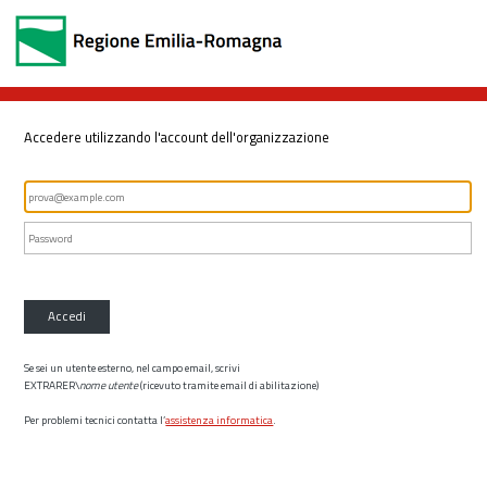
Accedere utilizzando l'account dell'organizzazione
Accedi
Se sei un utente esterno, nel campo email, scrivi
EXTRARER\
nome utente
(ricevuto tramite email di abilitazione)
Per problemi tecnici contatta l’
assistenza informatica
.