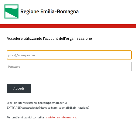
Accedere utilizzando l'account dell'organizzazione
Accedi
Se sei un utente esterno, nel campo email, scrivi
EXTRARER\
nome utente
(ricevuto tramite email di abilitazione)
Per problemi tecnici contatta l’
assistenza informatica
.