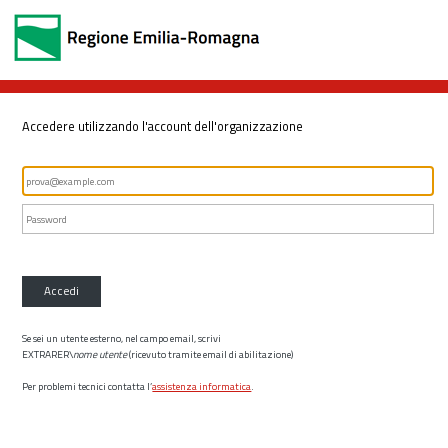
Accedere utilizzando l'account dell'organizzazione
Accedi
Se sei un utente esterno, nel campo email, scrivi
EXTRARER\
nome utente
(ricevuto tramite email di abilitazione)
Per problemi tecnici contatta l’
assistenza informatica
.