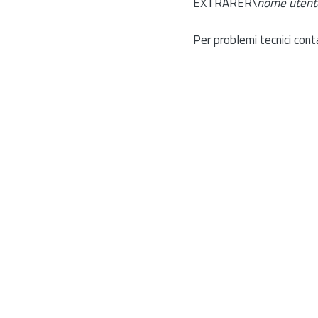
EXTRARER\
nome utent
Per problemi tecnici cont