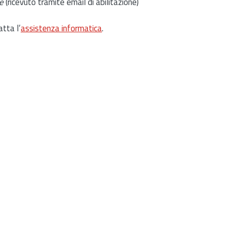
e
(ricevuto tramite email di abilitazione)
atta l’
assistenza informatica
.