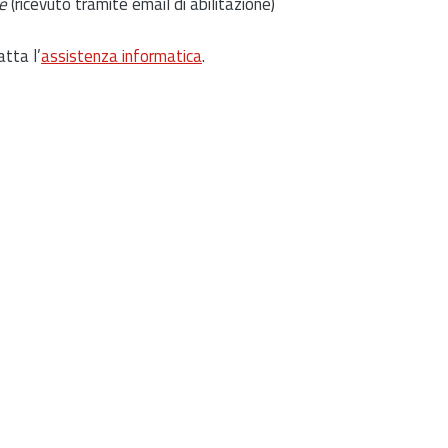
e
(ricevuto tramite email di abilitazione)
atta l’
assistenza informatica
.