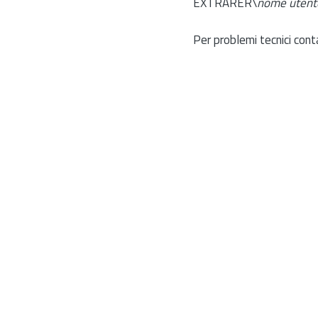
EXTRARER\
nome utent
Per problemi tecnici cont