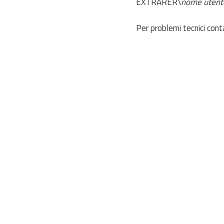
EXTRARER\
nome utent
Per problemi tecnici cont