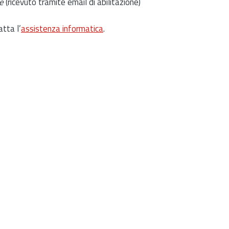
e
(ricevuto tramite email di abilitazione)
atta l’
assistenza informatica
.